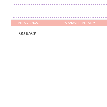
FABRIC CATALOG
PATCHWORK FABRICS
C
GO BACK