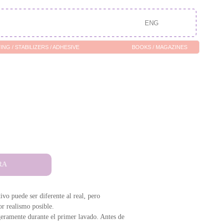
ENG
/ ADHESIVE
BOOKS / MAGAZINES
RA
tivo puede ser diferente al real, pero
r realismo posible.
igeramente durante el primer lavado. Antes de