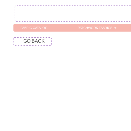
FABRIC CATALOG
PATCHWORK FABRICS
C
GO BACK