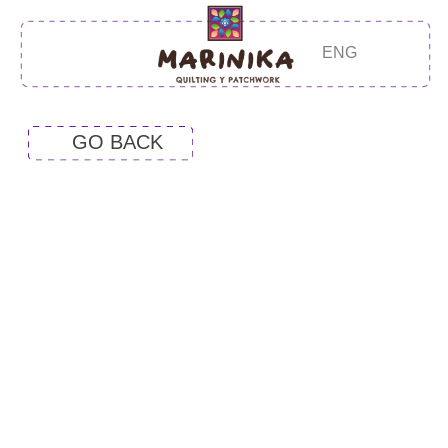
ENG
GO BACK