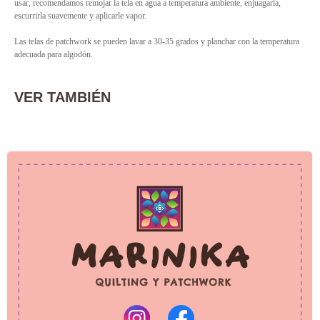
usar, recomendamos remojar la tela en agua a temperatura ambiente, enjuagarla,
escurrirla suavemente y aplicarle vapor.
Las telas de patchwork se pueden lavar a 30-35 grados y planchar con la temperatura
adecuada para algodón.
VER TAMBIÉN
PRIVACY POLICY
REFUND POLICY
© 2025 Marinika
All rights reserved