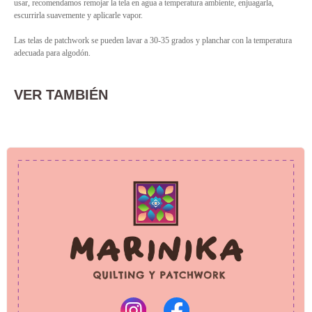
usar, recomendamos remojar la tela en agua a temperatura ambiente, enjuagarla,
escurrirla suavemente y aplicarle vapor.
Las telas de patchwork se pueden lavar a 30-35 grados y planchar con la temperatura
adecuada para algodón.
VER TAMBIÉN
PRIVACY POLICY
REFUND POLICY
© 2025 Marinika
All rights reserved