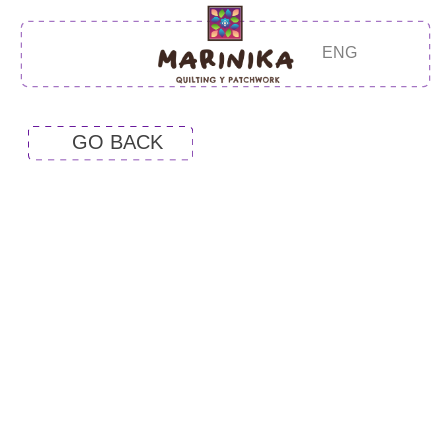
ENG
GO BACK