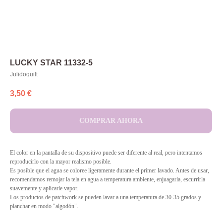
LUCKY STAR 11332-5
Julidoquilt
3,50
€
COMPRAR AHORA
El color en la pantalla de su dispositivo puede ser diferente al real, pero intentamos
reproducirlo con la mayor realismo posible.
Es posible que el agua se coloree ligeramente durante el primer lavado. Antes de usar,
recomendamos remojar la tela en agua a temperatura ambiente, enjuagarla, escurrirla
suavemente y aplicarle vapor.
Los productos de patchwork se pueden lavar a una temperatura de 30-35 grados y
planchar en modo "algodón".