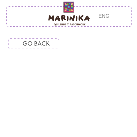
ENG
GO BACK