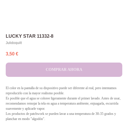
LUCKY STAR 11332-8
Julidoquilt
3,50
€
COMPRAR AHORA
El color en la pantalla de su dispositivo puede ser diferente al real, pero intentamos
reproducirlo con la mayor realismo posible.
Es posible que el agua se coloree ligeramente durante el primer lavado. Antes de usar,
recomendamos remojar la tela en agua a temperatura ambiente, enjuagarla, escurrirla
suavemente y aplicarle vapor.
Los productos de patchwork se pueden lavar a una temperatura de 30-35 grados y
planchar en modo "algodón".