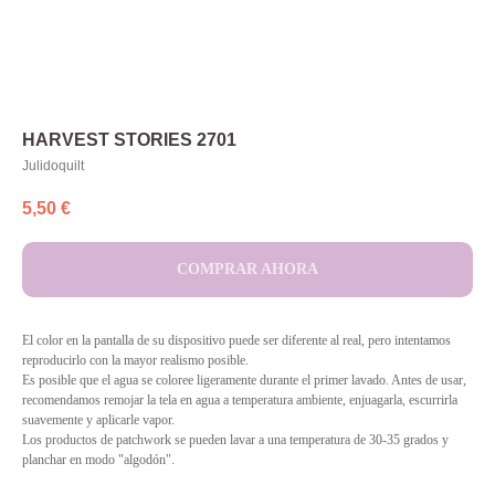
HARVEST STORIES 2701
Julidoquilt
5,50
€
COMPRAR AHORA
El color en la pantalla de su dispositivo puede ser diferente al real, pero intentamos
reproducirlo con la mayor realismo posible.
Es posible que el agua se coloree ligeramente durante el primer lavado. Antes de usar,
recomendamos remojar la tela en agua a temperatura ambiente, enjuagarla, escurrirla
suavemente y aplicarle vapor.
Los productos de patchwork se pueden lavar a una temperatura de 30-35 grados y
planchar en modo "algodón".