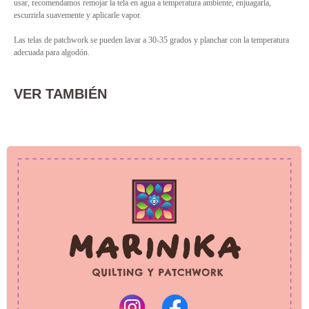
usar, recomendamos remojar la tela en agua a temperatura ambiente, enjuagarla,
escurrirla suavemente y aplicarle vapor.
Las telas de patchwork se pueden lavar a 30-35 grados y planchar con la temperatura
adecuada para algodón.
VER TAMBIÉN
PRIVACY POLICY
REFUND POLICY
© 2025 Marinika
All rights reserved