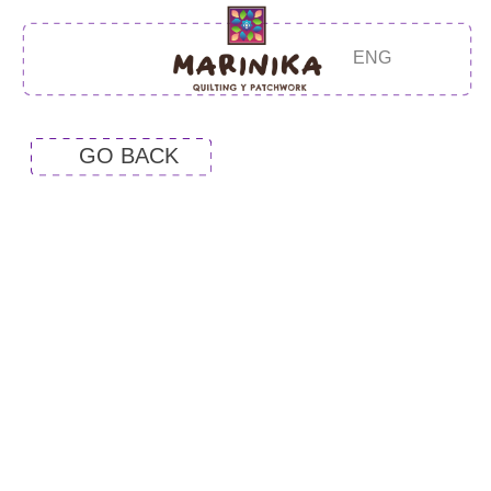
ENG
GO BACK