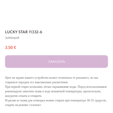
LUCKY STAR 11332-6
Julidoquilt
3,50
€
ЗАКАЗАТЬ
Цвет на экране вашего устройства может отличаться от реального, но мы
стараемся передать его максимально реалистично.
При первой стирке возможно лёгкое окрашивание воды. Перед использованием
рекомендуем замочить ткань в воде комнатной температуры, прополоскать,
аккуратно отжать и отпарить.
Изделия из ткани для пэчворка можно стирать при температуре 30-35 градусов,
гладить на режиме «хлопок».