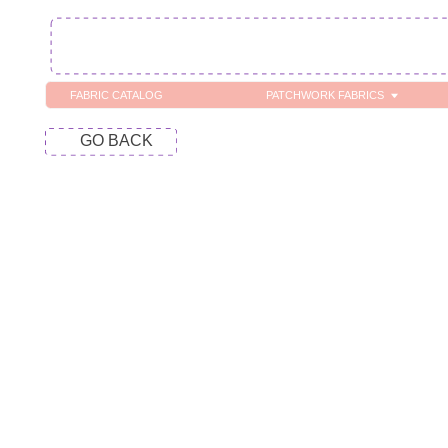
FABRIC CATALOG
PATCHWORK FABRICS
C
GO BACK