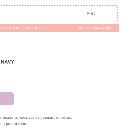
ENG
/ ADHESIVE
BOOKS / MAGAZINES
 NAVY
а может отличаться от реального, но мы
ьно реалистично.