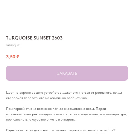
TURQUOISE SUNSET 2603
Julidoquilt
3,50
€
ЗАКАЗАТЬ
Цвет на экране вашего устройства может отличаться от реального, но мы
стараемся передать его максимально реалистично.
При первой стирке возможно лёгкое окрашивание воды. Перед
использованием рекомендуем замочить ткань в воде комнатной температуры,
прополоскать, аккуратно отжать и отпарить.
Изделия из ткани для пэчворка можно стирать при температуре 30-35