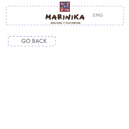
ENG
GO BACK