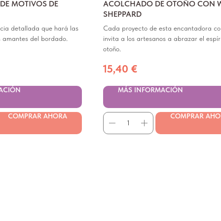
 DE MOTIVOS DE
ACOLCHADO DE OTOÑO CON 
SHEPPARD
cia detallada que hará las
Cada proyecto de esta encantadora co
os amantes del bordado.
invita a los artesanos a abrazar el espír
otoño.
15,40
€
ACIÓN
MÁS INFORMACIÓN
COMPRAR AHORA
COMPRAR AHO
reativo. En la sección de literatura encontrará:
ivel: desde lo más básico hasta técnicas complejas.
ara elegir colores y telas.
ndencias modernas en el mundo del acolchado.
a del tema, la facilidad de presentación del material y las