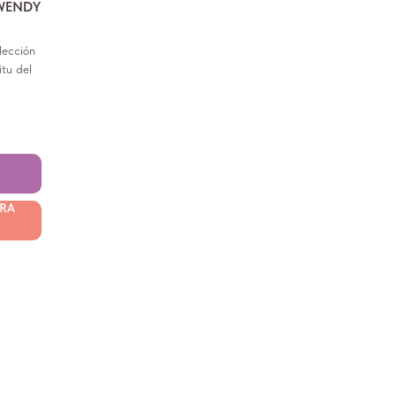
WENDY
lección
itu del
RA