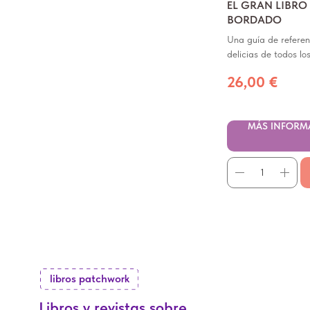
EL GRAN LIBRO
BORDADO
Una guía de referen
delicias de todos l
26,00
€
MÁS INFORM
libros patchwork
Libros y revistas sobre
patchwork y quilting.
La inspiración y los nuevos conocimientos son la clave del desarrollo c
- Libros sobre la teoría del patchwork y el acolchado para cualquier n
- Guías paso a paso, clases magistrales, álbumes con ideas y consejos p
- Revistas, números actualizados periódicamente dedicados a las te
- Ediciones de coleccionista y libros sobre la historia del arte textil.
Toda la bibliografía se selecciona teniendo en cuenta la relevanci
series ilustrativas.